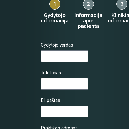
1
2
3
Gydytojo
Informacija
Kliniki
informacija
apie
informac
pacientą
Gydytojo vardas
Telefonas
El. paštas
Praktikos adresas